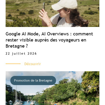
Google AI Mode, AI Overviews : comment
rester visible auprès des voyageurs en
Bretagne ?
22 juillet 2026
Découvrir
Contenu réservé aux abonné(e)s
Promotion de la Bretagne
premium
Souscrivez à l'abonnement et accédez à
tous nos contenus exclusifs
Souscrire à l'abonnement premium