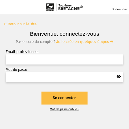
S'identifier
Retour sur le site
Bienvenue, connectez-vous
Pas encore de compte ?
Je le crée en quelques étapes
Email professionnel
Mot de passe
Contenu réservé aux abonné(e)s
Mot de passe oublié ?
premium
Souscrivez à l'abonnement et accédez à
tous nos contenus exclusifs