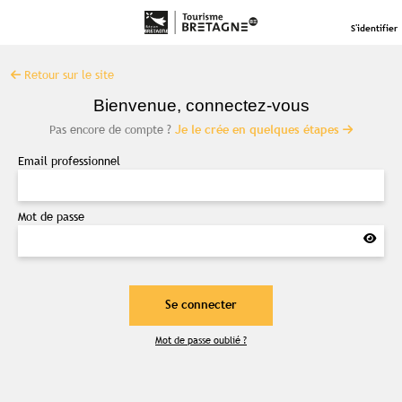
S'identifier
Retour sur le site
Bienvenue, connectez-vous
Pas encore de compte ?
Je le crée en quelques étapes
Email professionnel
Mot de passe
Contenu réservé aux abonné(e)s
Mot de passe oublié ?
premium
Souscrivez à l'abonnement et accédez à
tous nos contenus exclusifs