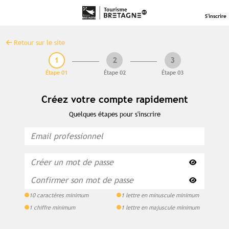
S'inscrire
Retour sur le site
1
2
3
Étape 01
Étape 02
Étape 03
Créez votre compte rapidement
Quelques étapes pour s'inscrire
Saisir
le
Contenu réservé aux abonné(e)s
mot
Confirmer
10 caractères minimum
1 lettre en minuscule minimum
de
premium
le
1 chiffre minimum
1 lettre en majuscule minimum
passe
mot
Souscrivez à l'abonnement et accédez à
de
tous nos contenus exclusifs
passe