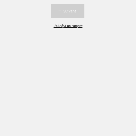
Suivant
Souscrire à l'abonnement premium
Se connecter
J'ai déjà un compte
Accès complet aux études
Accès aux guides pratiques
Visibilité sur tourismebretagne.com