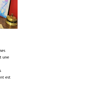
ses
t une
s
nt est