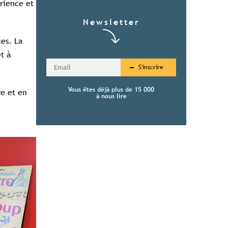
rience et
Newsletter
ces. La
t à
S'inscrire
Vous êtes déjà plus de 15 000
re et en
à nous lire