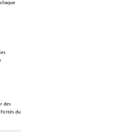
à chaque
les
e
r des
ficités du