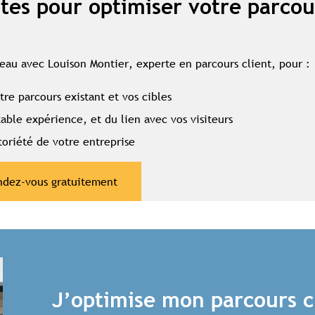
tes pour optimiser votre parcou
Souscrire à l'abonnement premium
Se connecter
eau avec Louison Montier, experte en parcours client, pour :
re parcours existant et vos cibles
omplet aux études
Accès aux guides pratiques
Visibilité sur tourisme
able expérience, et du lien avec vos visiteurs
toriété de votre entreprise
ndez-vous gratuitement
J’optimise mon parcours c