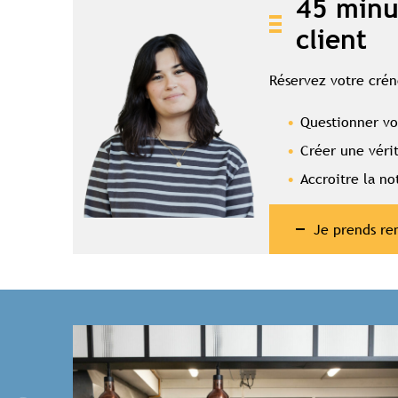
45 minu
client
Réservez votre crén
Questionner vot
Accès c
Créer une vérit
Accroitre la no
Je prends re