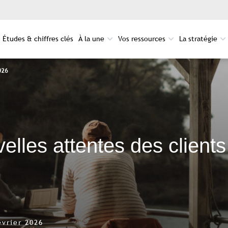
Études & chiffres clés
À la une
Vos ressources
La stratégie
026
elles attentes des client
évrier 2026