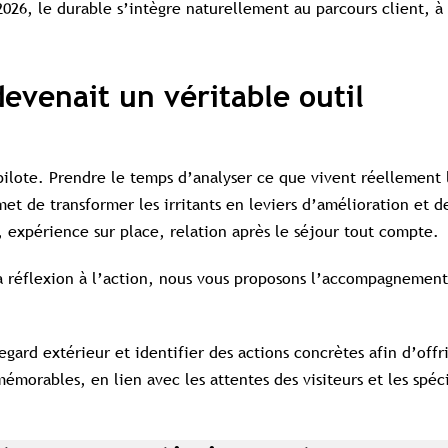
2026, le durable s’intègre naturellement au parcours client, 
 devenait un véritable outil
e pilote. Prendre le temps d’analyser ce que vivent réellement 
et de transformer les irritants en leviers d’amélioration et d
 expérience sur place, relation après le séjour tout compte.
a réflexion à l’action, nous vous proposons l’accompagnement
gard extérieur et identifier des actions concrètes afin d’offri
Contenu réservé aux abonné(e)s premium
émorables, en lien avec les attentes des visiteurs et les spéci
Souscrivez à l'abonnement et accédez à tous nos contenus
exclusifs