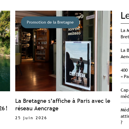
Le
Promotion de la Bretagne
La 
Bre
La B
Aen
400 
« Pa
Cap 
méd
La Bretagne s’affiche à Paris avec le
6 !
réseau Aencrage
Méd
atti
25 juin 2026
?