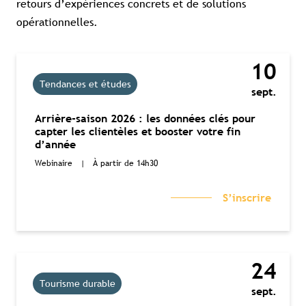
Se connecter
retours d’expériences concrets et de solutions
opérationnelles.
Accès complet aux études
Accès aux guides pratiques
Visibilité sur tourismebretagne.com
10
Tendances et études
sept.
Arrière-saison 2026 : les données clés pour
capter les clientèles et booster votre fin
d’année
Webinaire
|
À partir de 14h30
S’inscrire
24
Tourisme durable
sept.