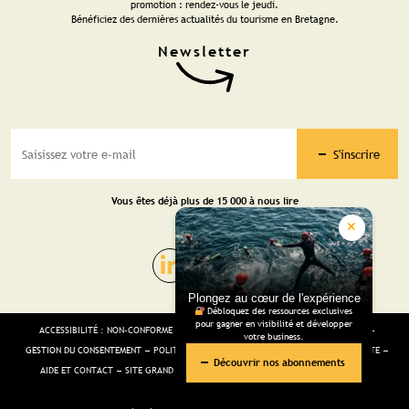
promotion : rendez-vous le jeudi.
Bénéficiez des dernières actualités du tourisme en Bretagne.
S'inscrire
Vous êtes déjà plus de 15 000 à nous lire
Plongez au cœur de l'expérience
Débloquez des ressources exclusives
pour gagner en visibilité et développer
ACCESSIBILITÉ : NON-CONFORME
MENTIONS LÉGALES
GESTION DES COOKIES
votre business.
GESTION DU CONSENTEMENT
POLITIQUE DE CONFIDENTIALITÉ
CGV
PLAN DU SITE
Découvrir nos abonnements
AIDE ET CONTACT
SITE GRAND PUBLIC
SALLE DE PRESSE
SITE VOYAGISTES