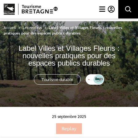
Rechercher
Accueil
>
Les replays
>
Label Villes et Villages Fleuris : nouvelles
pratiques pour des espaces publics durables
Label Villes et Villages Fleuris :
nouvelles pratiques pour des
espaces publics durables
Cet
Tourisme durable
article
fait
parti
des
RDV
Pro.
25 septembre 2025
Replay