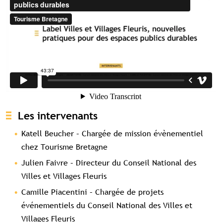
Les intervenants
Katell Beucher – Chargée de mission évènementiel
chez Tourisme Bretagne
Julien Faivre – Directeur du Conseil National des
Villes et Villages Fleuris
Contenu réservé aux abonné(e)s
Camille Piacentini – Chargée de projets
premium
événementiels du Conseil National des Villes et
Souscrivez à l'abonnement et accédez à
Villages Fleuris
tous nos contenus exclusifs