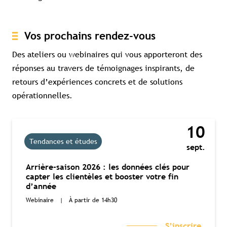
Souscrire à l'abonnement premium
Vos prochains rendez-vous
Se connecter
Des ateliers ou webinaires qui vous apporteront des
réponses au travers de témoignages inspirants, de
Accès complet aux études
Accès aux guides pratiques
Visibilité sur tourismebretagne.com
retours d’expériences concrets et de solutions
opérationnelles.
10
Tendances et études
sept.
Arrière-saison 2026 : les données clés pour
capter les clientèles et booster votre fin
d’année
Webinaire
|
À partir de 14h30
S’inscrire