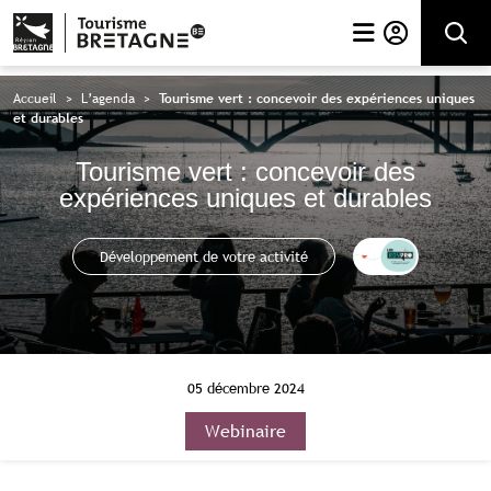
Rechercher
Accueil
>
L’agenda
>
Tourisme vert : concevoir des expériences uniques
et durables
Tourisme vert : concevoir des
expériences uniques et durables
Cet
Développement de votre activité
article
fait
parti
des
RDV
Pro.
05 décembre 2024
Webinaire