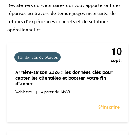
Des ateliers ou webinaires qui vous apporteront des
réponses au travers de témoignages inspirants, de
retours d’expériences concrets et de solutions
opérationnelles.
Contenu réservé aux abonné(e)s
premium
Souscrivez à l'abonnement et accédez à
10
tous nos contenus exclusifs
Tendances et études
sept.
Souscrire à l'abonnement premium
Arrière-saison 2026 : les données clés pour
capter les clientèles et booster votre fin
Se connecter
d’année
Webinaire
|
À partir de 14h30
Accès complet aux études
Accès aux guides pratiques
Visibilité sur tourismebretagne.com
S’inscrire