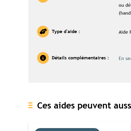
ou dé
(handi
Aide 
Type d'aide :
En sa
Détails complémentaires :
Ces aides peuvent auss
Accès c