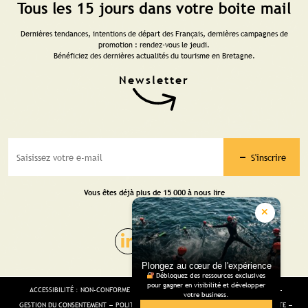
Tous les 15 jours dans votre boite mail
Dernières tendances, intentions de départ des Français, dernières campagnes de
promotion : rendez-vous le jeudi.
Bénéficiez des dernières actualités du tourisme en Bretagne.
S'inscrire
Vous êtes déjà plus de 15 000 à nous lire
Plongez au cœur de l'expérience
Débloquez des ressources exclusives
pour gagner en visibilité et développer
ACCESSIBILITÉ : NON-CONFORME
MENTIONS LÉGALES
GESTION DES COOKIES
votre business.
GESTION DU CONSENTEMENT
POLITIQUE DE CONFIDENTIALITÉ
CGV
PLAN DU SITE