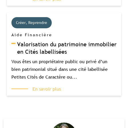
Souscrivez à l'abonnement et accédez à
tous nos contenus exclusifs
Souscrire à l'abonnement premium
Créer, Reprendre
Se connecter
Aide Financière
Valorisation du patrimoine immobilier
Accès complet aux études
Accès aux guides pratiques
en Cités labellisées
Visibilité sur tourismebretagne.com
Vous êtes un propriétaire public ou privé d’un
bien patrimonial situé dans une cité labellisée
Petites Cités de Caractère ou...
En savoir plus