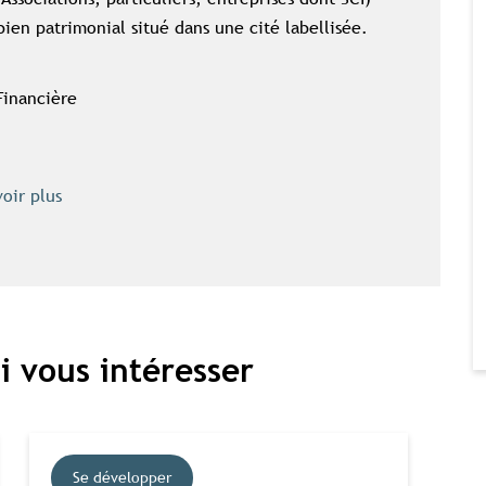
bien patrimonial situé dans une cité labellisée.
Financière
Contenu réservé aux abonné(e)s premium
voir plus
Souscrivez à l'abonnement et accédez à tous nos contenus
exclusifs
Souscrire à l'abonnement premium
Se connecter
i vous intéresser
omplet aux études
Accès aux guides pratiques
Visibilité sur tourisme
Se développer