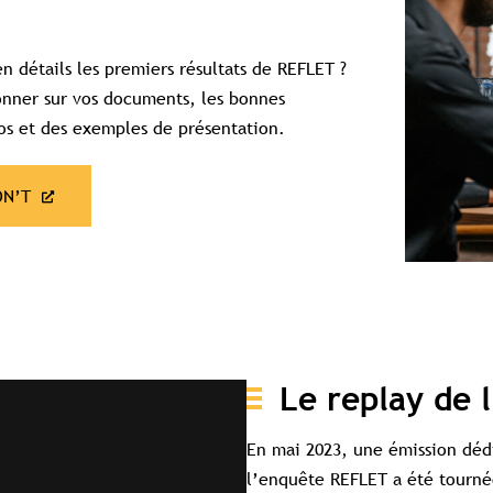
n détails les premiers résultats de REFLET ?
onner sur vos documents, les bonnes
gos et des exemples de présentation.
ON’T
Contenu réservé aux abonné(e)s premium
Souscrivez à l'abonnement et accédez à tous nos contenus
exclusifs
Le replay de 
Souscrire à l'abonnement premium
En mai 2023, une émission dédi
l’enquête REFLET a été tournée
Se connecter