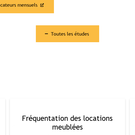
dicateurs mensuels
Toutes les études
Contenu réservé aux abonné(e)s premium
Souscrivez à l'abonnement et accédez à tous nos contenus
exclusifs
Souscrire à l'abonnement premium
Se connecter
omplet aux études
Accès aux guides pratiques
Visibilité sur tourisme
Fréquentation des locations
meublées