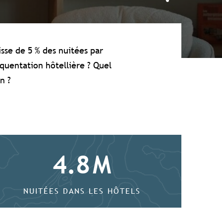
sse de 5 % des nuitées par
équentation hôtellière ? Quel
n ?
4.8
M
NUITÉES DANS LES HÔTELS