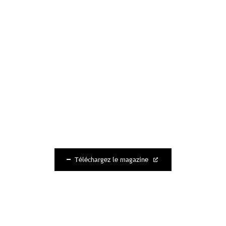
Souscrire à l'abonnement premium
Se connecter
Accès complet aux études
Accès aux guides pratiques
Visibilité sur tourismebretagne.com
Téléchargez le magazine