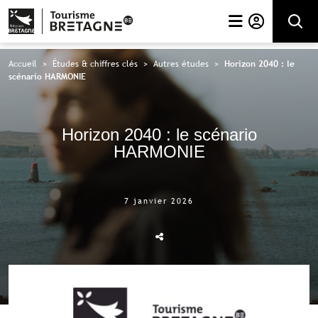
Rechercher
Accueil
>
Études & chiffres clés
>
Autres études
>
Horizon 2040 : le
scénario HARMONIE
Horizon 2040 : le scénario
HARMONIE
7 janvier 2026