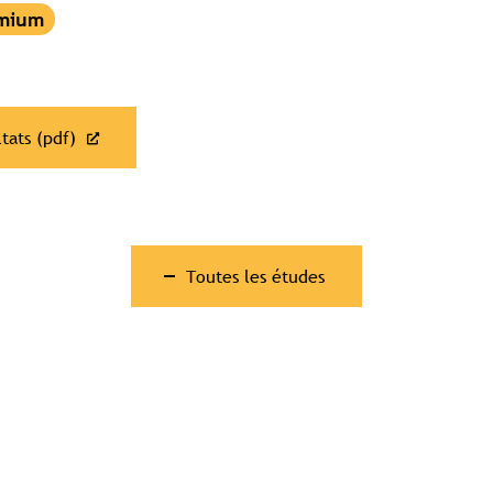
Contenu réservé aux abonné(e)s premium
Souscrivez à l'abonnement et accédez à tous nos contenus
exclusifs
tats (pdf)
Souscrire à l'abonnement premium
Se connecter
omplet aux études
Accès aux guides pratiques
Visibilité sur tourisme
Toutes les études