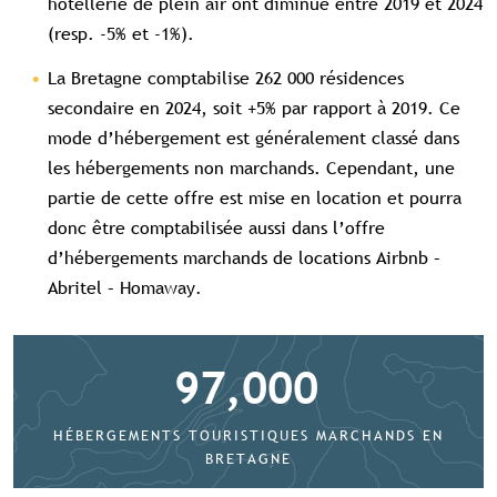
hôtellerie de plein air ont diminué entre 2019 et 2024
(resp. -5% et -1%).
La Bretagne comptabilise 262 000 résidences
secondaire en 2024, soit +5% par rapport à 2019. Ce
mode d’hébergement est généralement classé dans
les hébergements non marchands. Cependant, une
partie de cette offre est mise en location et pourra
donc être comptabilisée aussi dans l’offre
d’hébergements marchands de locations Airbnb –
Contenu réservé aux abonné(e)s
Abritel – Homaway.
premium
Souscrivez à l'abonnement et accédez à
tous nos contenus exclusifs
97,000
Souscrire à l'abonnement premium
Se connecter
HÉBERGEMENTS TOURISTIQUES MARCHANDS EN
BRETAGNE
Accès complet aux études
Accès aux guides pratiques