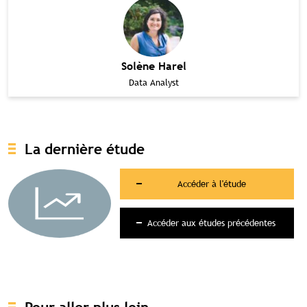
Solène Harel
Data Analyst
Contenu réservé aux abonné(e)s
premium
Souscrivez à l'abonnement et accédez à
tous nos contenus exclusifs
La dernière étude
Souscrire à l'abonnement premium
Accéder à l'étude
Se connecter
Accéder aux études précédentes
Accès complet aux études
Accès aux guides pratiques
Visibilité sur tourismebretagne.com