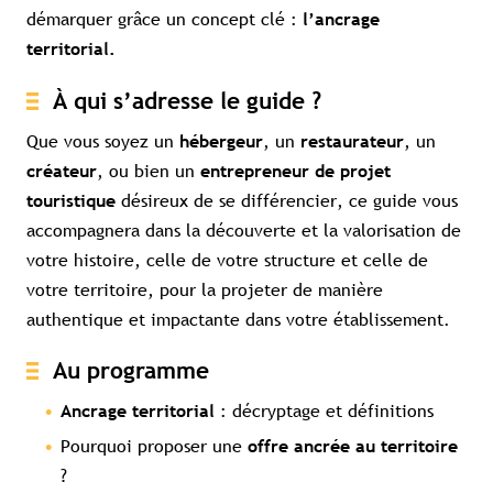
démarquer grâce un concept clé :
l’ancrage
territorial.
Contenu réservé aux abonné(e)s
premium
À qui s’adresse le guide ?
Souscrivez à l'abonnement et accédez à
tous nos contenus exclusifs
Que vous soyez un
, un
, un
hébergeur
restaurateur
, ou bien un
créateur
entrepreneur de projet
Souscrire à l'abonnement premium
désireux de se différencier, ce guide vous
touristique
Se connecter
accompagnera dans la découverte et la valorisation de
votre histoire, celle de votre structure et celle de
Accès complet aux études
Accès aux guides pratiques
votre territoire, pour la projeter de manière
Visibilité sur tourismebretagne.com
authentique et impactante dans votre établissement.
Au programme
: décryptage et définitions
Ancrage territorial
Pourquoi proposer une
offre ancrée au territoire
?