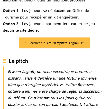
autonomie. Deux modes de jeux sont proposés :
– Les joueurs se déplacent en Office de
Option 1
Tourisme pour récupérer un kit enquêteur.
– Les joueurs impriment leur carnet de jeu
Option 2
depuis le site dédié.
Découvrir le site du Mystère Abgrall
Contenu réservé aux abonné(e)s
premium
Souscrivez à l'abonnement et accédez à
Le pitch
tous nos contenus exclusifs
Erwann Abgrall, un riche excentrique breton, a
Souscrire à l'abonnement premium
disparu, laissant derrière lui une fortune immense,
Se connecter
bien que d’origine mystérieuse. Maître Braouzec,
notaire à Rennes a été chargé de régler la succession
Accès complet aux études
Accès aux guides pratiques
du défunt. Ce n’est pas tous les jours qu’un tel
Visibilité sur tourismebretagne.com
dossier arrive sur son bureau ! Seulement, l’affaire