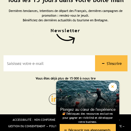
Dernières tendances, intentions de départ des Français, dernières campagnes de
promotion : rendez-vous le jeudi.
Bénéficiez des dernières actualités du tourisme en Bretagne.
S'inscrire
Vous êtes déjà plus de 15 000 à nous lire
Plongez au cœur de l'expérience
Débloquez des ressources exclusives
pour gagner en visibilité et développer
ACCESSIBILITÉ : NON-CONFORME
MENTIONS LÉGALES
GESTION DES COOKIES
votre business.
GESTION DU CONSENTEMENT
POLITIQUE DE CONFIDENTIALITÉ
CGV
PLAN DU SITE
Découvrir nos abonnements