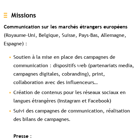
Missions
Communication sur les marchés étrangers européens
(Royaume-Uni, Belgique, Suisse, Pays-Bas, Allemagne,
Espagne) :
Soutien à la mise en place des campagnes de
communication : dispositifs web (partenariats media,
campagnes digitales, cobranding), print,
Contenu réservé aux abonné(e)s
collaboration avec des influenceurs…
premium
Souscrivez à l'abonnement et accédez à
Création de contenus pour les réseaux sociaux en
tous nos contenus exclusifs
langues étrangères (Instagram et Facebook)
Suivi des campagnes de communication, réalisation
Souscrire à l'abonnement premium
des bilans de campagnes.
Se connecter
:
Presse
Accès complet aux études
Accès aux guides pratiques