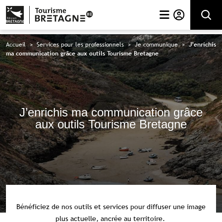
Rechercher
Accueil
>
Services pour les professionnels
>
Je communique
>
J’enrichis
ma communication grâce aux outils Tourisme Bretagne
J’enrichis ma communication grâce
aux outils Tourisme Bretagne
Bénéficiez de nos outils et services
pour
diffuser
une
image
plus actuelle, ancrée au territoire.