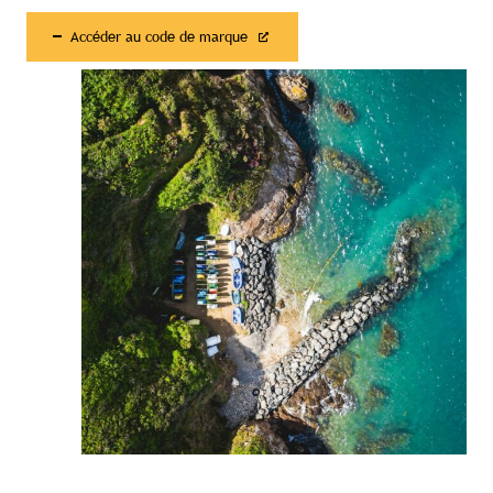
Accéder au code de marque
Contenu réservé aux abonné(e)s
premium
Souscrivez à l'abonnement et accédez à
tous nos contenus exclusifs
Souscrire à l'abonnement premium
Se connecter
Accès complet aux études
Accès aux guides pratiques
Visibilité sur tourismebretagne.com