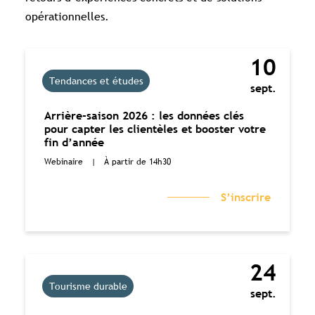
opérationnelles.
10
Tendances et études
sept.
Arrière-saison 2026 : les données clés
pour capter les clientèles et booster votre
fin d’année
Webinaire
|
À partir de 14h30
S’inscrire
24
Tourisme durable
sept.