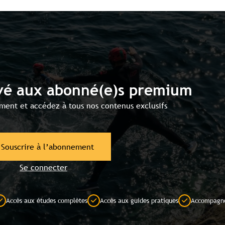
vé aux abonné(e)s premium
ment et accédez à tous nos contenus exclusifs
Souscrire à l’abonnement
Se connecter
Contenu réservé aux abonné(e)s premium
Souscrivez à l'abonnement et accédez à tous nos contenus
exclusifs
Accès aux études complètes
Accès aux guides pratiques
Accompagne