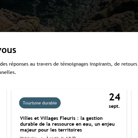
Souscrire à l'abonnement premium
Se connecter
omplet aux études
Accès aux guides pratiques
Visibilité sur tourisme
vous
des réponses au travers de témoignages inspirants, de retours
nnelles.
0
24
Tourisme durable
.
sept.
Villes et Villages Fleuris : la gestion
durable de la ressource en eau, un enjeu
majeur pour les territoires