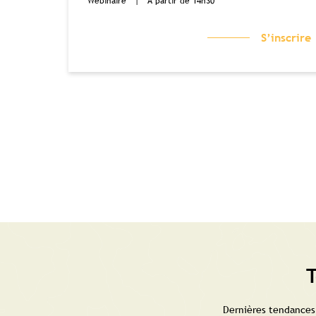
Webinaire
|
À partir de 14h30
S’inscrire
T
Dernières tendances,