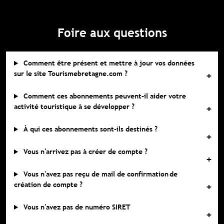
site.
site.
Souscrire à l'abonnement premium
Se connecter
Foire aux questions
S'abonner
S'abonner
Accès complet aux études
Accès aux guides pratiques
Visibilité sur tourismebretagne.com
Comment être présent et mettre à jour vos données
sur le site Tourismebretagne.com ?
Comment ces abonnements peuvent-il aider votre
activité touristique à se développer ?
À qui ces abonnements sont-ils destinés ?
Vous n'arrivez pas à créer de compte ?
Vous n'avez pas reçu de mail de confirmation de
création de compte ?
Vous n'avez pas de numéro SIRET