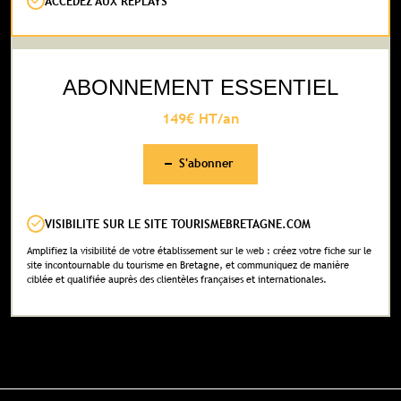
ACCÉDEZ AUX REPLAYS
ABONNEMENT ESSENTIEL
149€ HT/an
S'abonner
VISIBILITE SUR LE SITE TOURISMEBRETAGNE.COM
Amplifiez la visibilité de votre établissement sur le web : créez votre fiche sur le
site incontournable du tourisme en Bretagne, et communiquez de manière
CHOISISSEZ VOTRE
CHOISISSEZ VOTRE
ciblée et qualifiée auprès des clientèles françaises et internationales.
ACTIVITÉ
ACTIVITÉ
Contenu réservé aux abonné(e)s
premium
Cet abonnement comprend une visibilité pour
Cet abonnement comprend une visibilité pour
Souscrivez à l'abonnement et accédez à
votre établissement sur le site
votre établissement sur le site
tous nos contenus exclusifs
tourismebretagne.com. Veuillez définir votre
tourismebretagne.com. Veuillez définir votre
activité pour adapter votre référencement sur le
activité pour adapter votre référencement sur le