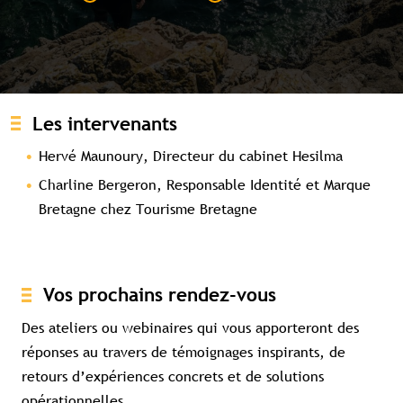
Contenu réservé aux abonné(e)s
premium
Souscrivez à l'abonnement et accédez à
tous nos contenus exclusifs
Les intervenants
Hervé Maunoury, Directeur du cabinet Hesilma
Souscrire à l'abonnement premium
Charline Bergeron, Responsable Identité et Marque
Se connecter
Bretagne chez Tourisme Bretagne
Accès complet aux études
Accès aux guides pratiques
Visibilité sur tourismebretagne.com
Vos prochains rendez-vous
Des ateliers ou webinaires qui vous apporteront des
réponses au travers de témoignages inspirants, de
retours d’expériences concrets et de solutions
opérationnelles.