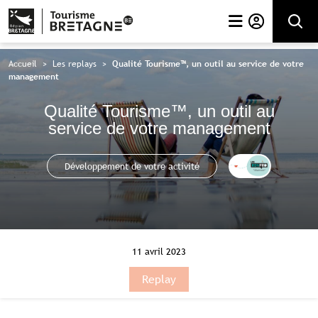
Rechercher
Accueil
>
Les replays
>
Qualité Tourisme™, un outil au service de votre
management
Qualité Tourisme™, un outil au
service de votre management
Cet
Développement de votre activité
article
fait
parti
des
RDV
Pro.
11 avril 2023
Replay