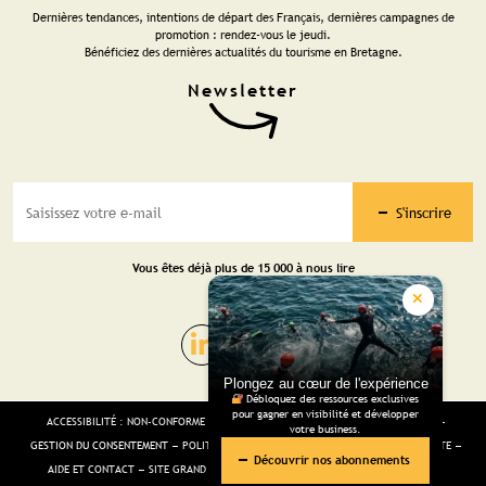
Dernières tendances, intentions de départ des Français, dernières campagnes de
promotion : rendez-vous le jeudi.
Bénéficiez des dernières actualités du tourisme en Bretagne.
S'inscrire
Vous êtes déjà plus de 15 000 à nous lire
Plongez au cœur de l'expérience
Débloquez des ressources exclusives
pour gagner en visibilité et développer
ACCESSIBILITÉ : NON-CONFORME
MENTIONS LÉGALES
GESTION DES COOKIES
votre business.
GESTION DU CONSENTEMENT
POLITIQUE DE CONFIDENTIALITÉ
CGV
PLAN DU SITE
Découvrir nos abonnements
AIDE ET CONTACT
SITE GRAND PUBLIC
SALLE DE PRESSE
SITE VOYAGISTES