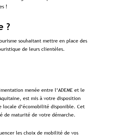
exclusifs
les !
Souscrire à l'abonnement premium
e ?
Se connecter
tourisme souhaitant mettre en place des
ouristique de leurs clientèles.
omplet aux études
Accès aux guides pratiques
Visibilité sur tourisme
rimentation menée entre l’ADEME et le
uitaine, est mis à votre disposition
e locale d’écomobilité disponible. Cet
gré de maturité de votre démarche.
uencer les choix de mobilité de vos