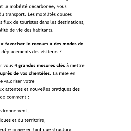
nt la mobilité décarbonée, vous
u transport. Les mobilités douces
flux de touristes dans les destinations,
alité de vie des habitants.
ur
favoriser le recours à des modes de
es déplacements des visiteurs ?
r vous
à mettre
4 grandes mesures clés
. La mise en
uprès de vos clientèles
e valoriser votre
 attentes et nouvelles pratiques des
uide comment :
environnement,
Contenu réservé aux abonné(e)s premium
tiques et du territoire,
Souscrivez à l'abonnement et accédez à tous nos contenus
votre image en tant que structure