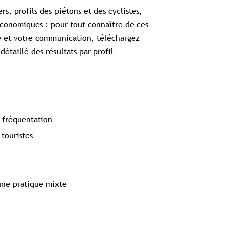
s, profils des piétons et des cyclistes,
économiques : pour tout connaître de ces
Contenu réservé aux abonné(e)s premium
re et votre communication, téléchargez
Souscrivez à l'abonnement et accédez à tous nos contenus
détaillé des résultats par profil
exclusifs
Souscrire à l'abonnement premium
Se connecter
a fréquentation
touristes
omplet aux études
Accès aux guides pratiques
Visibilité sur tourisme
ne pratique mixte