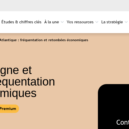
Études & chiffres clés
À la une
Vos ressources
La stratégie
-Atlantique : fréquentation et retombées économiques
gne et
réquentation
omiques
Con