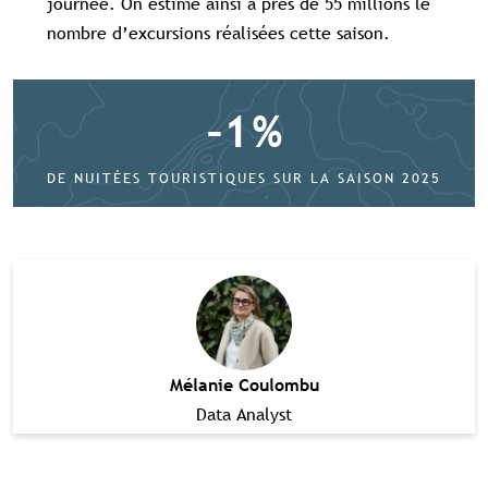
journée. On estime ainsi à près de 55 millions le
nombre d’excursions réalisées cette saison.
–
1
%
DE NUITÉES TOURISTIQUES SUR LA SAISON 2025
Contenu réservé aux abonné(e)s
premium
Souscrivez à l'abonnement et accédez à
tous nos contenus exclusifs
Mélanie Coulombu
Data Analyst
Souscrire à l'abonnement premium
Se connecter