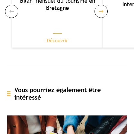
Bilan mensuel du tourisme en
Inte
Bretagne
Découvrir
Vous pourriez également être
intéressé