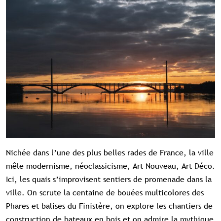
Contenu réservé aux abonné(e)s
Nichée dans l’une des plus belles rades de France, la ville
premium
mêle modernisme, néoclassicisme, Art Nouveau, Art Déco.
Souscrivez à l'abonnement et accédez à
tous nos contenus exclusifs
Ici, les quais s’improvisent sentiers de promenade dans la
ville. On scrute la centaine de bouées multicolores des
Souscrire à l'abonnement premium
Phares et balises du Finistère, on explore les chantiers de
Se connecter
construction de bateaux en bois et on admire la mythique