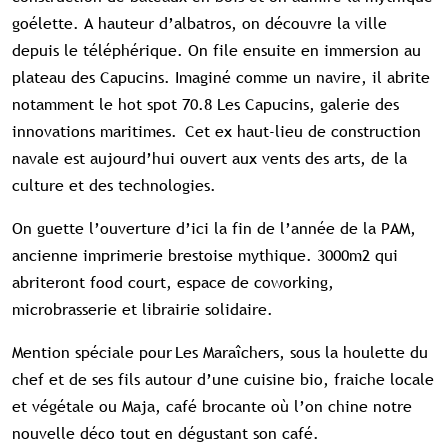
goélette. A hauteur d’albatros, on découvre la ville
Accès complet aux études
Accès aux guides pratiques
depuis le téléphérique. On file ensuite en immersion au
Visibilité sur tourismebretagne.com
plateau des Capucins. Imaginé comme un navire, il abrite
notamment le hot spot 70.8 Les Capucins, galerie des
innovations maritimes. Cet ex haut-lieu de construction
navale est aujourd’hui ouvert aux vents des arts, de la
culture et des technologies.
On guette l’ouverture d’ici la fin de l’année de la PAM,
ancienne imprimerie brestoise mythique. 3000m2 qui
abriteront food court, espace de coworking,
microbrasserie et librairie solidaire.
Mention spéciale pour Les Maraîchers, sous la houlette du
chef et de ses fils autour d’une cuisine bio, fraiche locale
et végétale ou Maja, café brocante où l’on chine notre
nouvelle déco tout en dégustant son café.