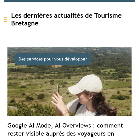
Les dernières actualités de Tourisme
Bretagne
Des services pour vous développer
Contenu réservé aux abonné(e)s
premium
Souscrivez à l'abonnement et accédez à
tous nos contenus exclusifs
Souscrire à l'abonnement premium
Se connecter
Google AI Mode, AI Overviews : comment
rester visible auprès des voyageurs en
Accès complet aux études
Accès aux guides pratiques